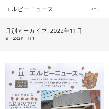
コ
エルビーニュース
ン
メニュー
テ
ン
ツ
月別アーカイブ: 2022年11月
へ
>
2022年
>
11月
ス
キ
ッ
プ