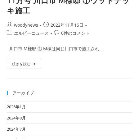
11月号 川口市 M様邸 ①ウッドデッ
キ施工
投
投
woodynews
2022年11月15日
稿
稿
投
投
エルビーニュース
0件のコメント
者:
公
稿
稿
開
カ
コ
川口市 M様邸 ① M様は同じ川口市で施工され…
日:
テ
メ
ゴ
ン
No.344
続きを読む
リ
ト:
エ
ー:
ル
ビ
ー
ニ
ュ
アーカイブ
ー
ス
2022
2025年1月
年
11
月
2024年8月
号
川
口
2024年7月
市
M