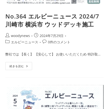
No.364 エルビーニュース 2024/7
川崎市 横浜市 ウッドデッキ施工
投
投
woodynews
2024年7月29日
稿
稿
投
投
エルビーニュース
0件のコメント
者:
公
稿
稿
開
カ
コ
弊社では 【長く】 【安心して】 お使いいただくため 特許取…
日:
テ
メ
ゴ
ン
No.364
続きを読む
リ
ト:
エ
ー:
ル
ビ
ー
ニ
ュ
ー
ス
2024/7
川
崎
市