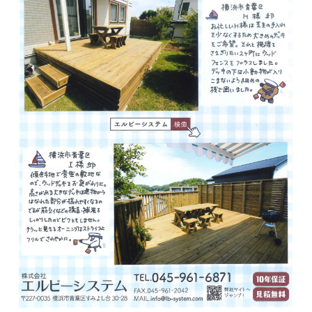
沢
市
E
様
邸
H
様
邸
ウ
ッ
ド
デ
ッ
キ
施
工