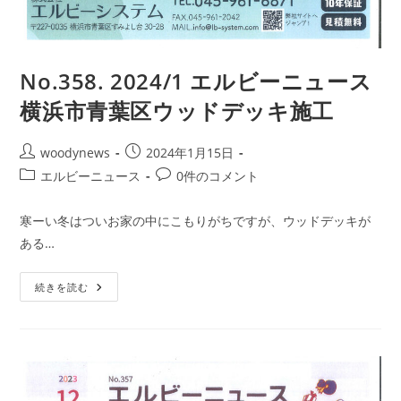
No.358. 2024/1 エルビーニュース
横浜市青葉区ウッドデッキ施工
投
投
woodynews
2024年1月15日
稿
稿
投
投
エルビーニュース
0件のコメント
者:
公
稿
稿
開
カ
コ
寒ーい冬はついお家の中にこもりがちですが、ウッドデッキが
日:
テ
メ
ある…
ゴ
ン
リ
ト:
No.358.
ー:
続きを読む
2024/1
エ
ル
ビ
ー
ニ
ュ
ー
ス