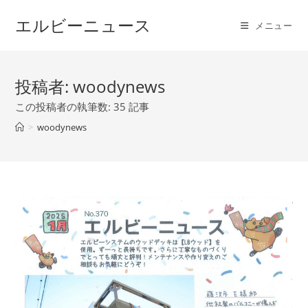
コ
エルビーニュース
ン
メニュー
テ
ン
ツ
投稿者:
woodynews
へ
この投稿者の執筆数: 35 記事
ス
>
woodynews
キ
ッ
プ