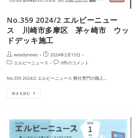
No.359 2024/2 エルビーニュー
ス 川崎市多摩区 茅ヶ崎市 ウッ
ドデッキ施工
投
投
woodynews
2024年2月15日
稿
稿
投
投
エルビーニュース
0件のコメント
者:
公
稿
稿
開
カ
コ
No.359 2024/2 エルビーニュース 弊社専門の職人…
日:
テ
メ
ゴ
ン
No.359
続きを読む
リ
ト:
2024/2
ー:
エ
ル
ビ
ー
ニ
ュ
ー
ス
川