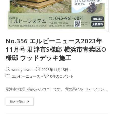
No.356 エルビーニュース2023年
11月号 君津市S様邸 横浜市青葉区O
様邸 ウッドデッキ施工
投
投
woodynews
2023年11月15日
稿
稿
投
投
エルビーニュース
0件のコメント
者:
公
稿
稿
開
カ
コ
君津市S様邸 2階のバルコニーです。 背の高いルーハーフェン…
日:
テ
メ
ゴ
ン
No.356
続きを読む
リ
ト:
エ
ー:
ル
ビ