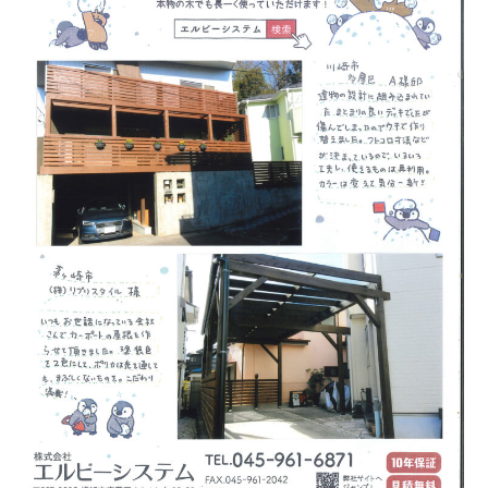
調
布
市
ウ
ッ
ド
デ
ッ
キ
施
工