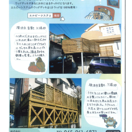
崎
市
多
摩
区
茅
ヶ
崎
市
ウ
ッ
ド
デ
ッ
キ
施
工