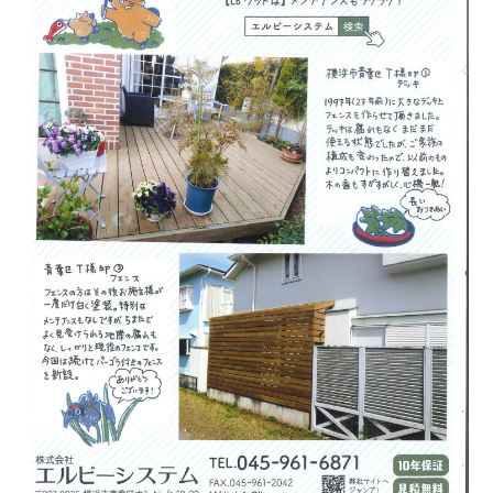
横
浜
市
ウ
ッ
ド
デ
ッ
キ
施
工