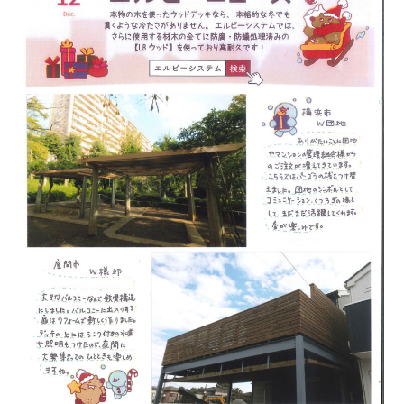
横
浜
市
青
葉
区
ウ
ッ
ド
デ
ッ
キ
施
工