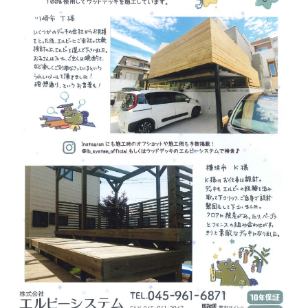
H
様
邸
青
葉
区
I
様
邸
ウ
ッ
ド
デ
ッ
キ
施
工