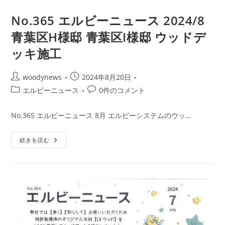
No.365 エルビーニュース 2024/8
青葉区H様邸 青葉区I様邸 ウッドデ
ッキ施工
投
投
woodynews
2024年8月20日
稿
稿
投
投
エルビーニュース
0件のコメント
者:
公
稿
稿
開
カ
コ
No.365 エルビーニュース 8月 エルビーシステムのウッ…
日:
テ
メ
ゴ
ン
No.365
続きを読む
リ
ト:
エ
ー:
ル
ビ
ー
ニ
ュ
ー
ス
2024/8
青
葉
区