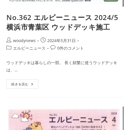
No.362 エルビーニュース 2024/5
横浜市青葉区 ウッドデッキ施工
投
投
woodynews
2024年5月31日
稿
稿
投
投
エルビーニュース
0件のコメント
者:
公
稿
稿
開
カ
コ
ウッドデッキは暮らしの一部。 長く頻繁に使うウッドデッキ
日:
テ
メ
は、…
ゴ
ン
リ
ト:
No.362
ー:
続きを読む
エ
ル
ビ
ー
ニ
ュ
ー
ス
2024/5
横
浜