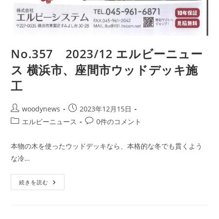
No.357 2023/12 エルビーニュー
ス 横浜市、座間市ウッドデッキ施
工
投
投
woodynews
2023年12月15日
稿
稿
投
投
エルビーニュース
0件のコメント
者:
公
稿
稿
開
カ
コ
本物の木を使ったウッドデッキなら、本格的な冬でも貫くよう
日:
テ
メ
な冷…
ゴ
ン
リ
ト:
No.357
ー:
続きを読む
2023/12
エ
ル
ビ
ー