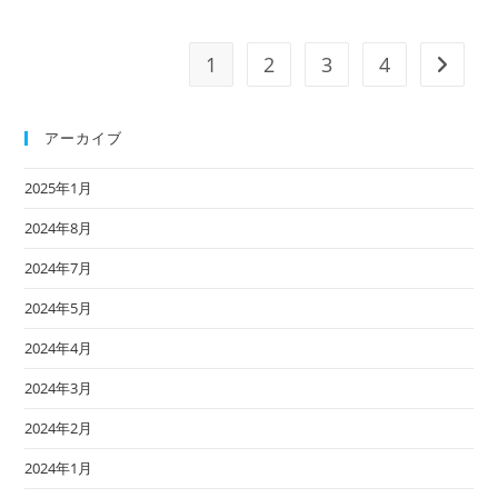
ー
ニ
ュ
ー
1
2
3
4
次のペ
ス
2023
年
11
月
アーカイブ
号
君
津
2025年1月
市
S
様
2024年8月
邸
横
2024年7月
浜
市
青
2024年5月
葉
区
2024年4月
O
様
邸
2024年3月
ウ
ッ
ド
2024年2月
デ
ッ
2024年1月
キ
施