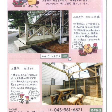
市
青
葉
区
ウ
ッ
ド
デ
ッ
キ
施
工