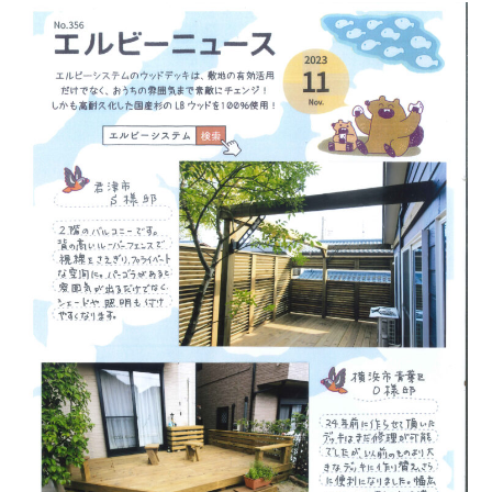
ニ
ュ
ー
ス
横
浜
市、
座
間
市
ウ
ッ
ド
デ
ッ
キ
施
工