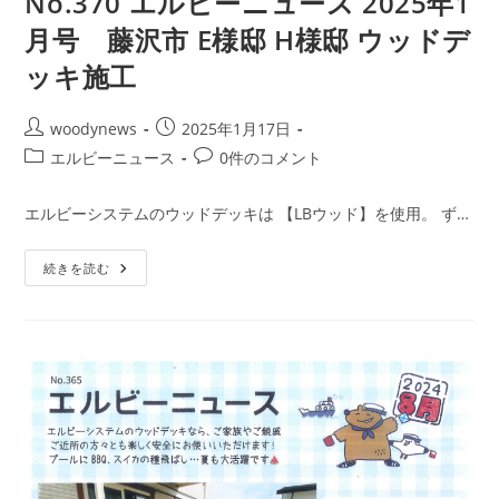
No.370 エルビーニュース 2025年1
月号 藤沢市 E様邸 H様邸 ウッドデ
ッキ施工
投
投
woodynews
2025年1月17日
稿
稿
投
投
エルビーニュース
0件のコメント
者:
公
稿
稿
開
カ
コ
エルビーシステムのウッドデッキは 【LBウッド】を使用。 ず…
日:
テ
メ
ゴ
ン
No.370
続きを読む
リ
ト:
エ
ー:
ル
ビ
ー
ニ
ュ
ー
ス
2025
年
1
月
号
藤