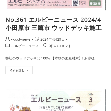
No.361 エルビーニュース 2024/4
小田原市 三鷹市 ウッドデッキ施工
投
投
woodynews
2024年4月29日
稿
稿
投
投
エルビーニュース
0件のコメント
者:
公
稿
稿
開
カ
コ
弊社のウッドデッキは 100% 【本物の国産材木】! お客様…
日:
テ
メ
ゴ
ン
No.361
続きを読む
リ
ト:
エ
ー:
ル
ビ
ー
ニ
ュ
ー
ス
2024/4
小
田