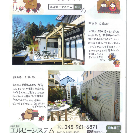
原
市
三
鷹
市
ウ
ッ
ド
デ
ッ
キ
施
工