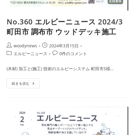
No.360 エルビーニュース 2024/3
町田市 調布市 ウッドデッキ施工
投
投
woodynews
2024年3月15日
稿
稿
投
投
エルビーニュース
0件のコメント
者:
公
稿
稿
開
カ
コ
(木材) 加工と(施工) 技術のエルビーシステム 町田市S様…
日:
テ
メ
ゴ
ン
No.360
続きを読む
リ
ト:
エ
ー:
ル
ビ
ー
ニ
ュ
ー
ス
2024/3
町
田
市