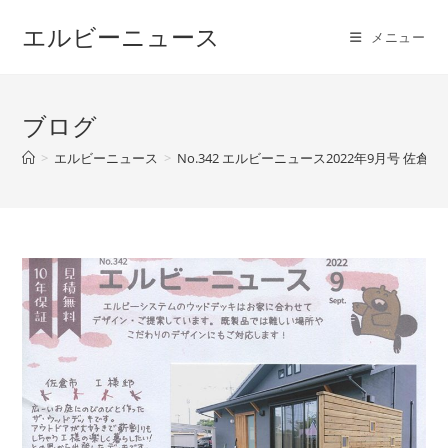
コ
エルビーニュース
ン
メニュー
テ
ン
ツ
ブログ
へ
>
エルビーニュース
>
No.342 エルビーニュース2022年9月号 
ス
キ
ッ
プ