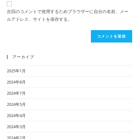
イ
前
レ
ト
ま
次回のコメントで使用するためブラウザーに自分の名前、メー
ス
の
た
ルアドレス、サイトを保存する。
を
URL
は
入
を
ユ
力
入
ー
し
力
ザ
て
し
ー
アーカイブ
コ
て
名
メ
く
2025年1月
を
ン
だ
入
2024年8月
ト
さ
力
い。
2024年7月
し
(任
て
2024年5月
意)
く
2024年4月
だ
さ
2024年3月
い
2024年2月