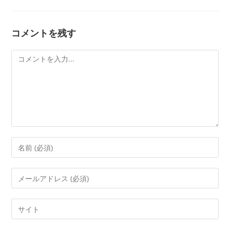
コメントを残す
コ
メ
ン
ト
コ
メ
ン
メ
ト
ー
す
ル
Web
る
ア
サ
名
ド