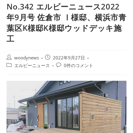
No.342 エルビーニュース2022
年9月号 佐倉市 Ⅰ様邸、横浜市青
葉区K様邸K様邸ウッドデッキ施
工
投
投
woodynews
2022年9月27日
稿
稿
投
投
エルビーニュース
0件のコメント
者:
公
稿
稿
開
カ
コ
日:
テ
メ
ゴ
ン
リ
ト:
ー: