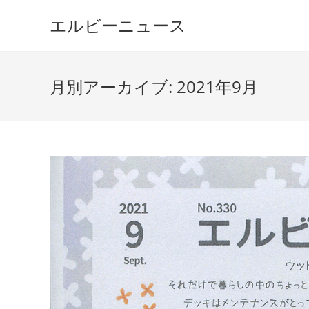
コ
エルビーニュース
ン
テ
ン
ツ
月別アーカイブ: 2021年9月
へ
ス
キ
ッ
プ