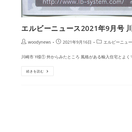
エルビーニュース2021年9月号
投
投
投
woodynews
2021年9月16日
エルビーニュ
稿
稿
稿
者:
公
カ
川崎市 Y様① 外からみたところ 風格がある輸入住宅とよく
開
テ
日:
ゴ
エ
続きを読む
リ
ル
ー:
ビ
ー
ニ
ュ
ー
ス
2021
年
9
月
号
川
崎