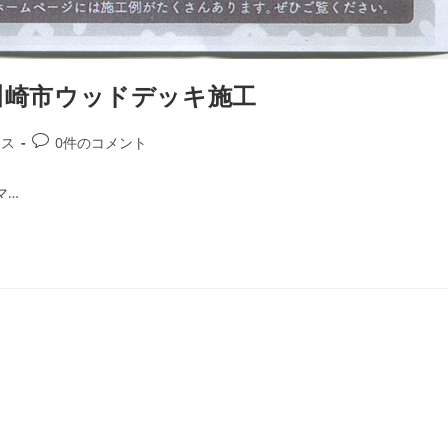
 川崎市ウッドデッキ施工
投
ース
0件のコメント
稿
コ
マ…
メ
ン
ト: