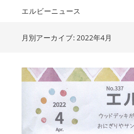
コ
エルビーニュース
ン
テ
ン
ツ
月別アーカイブ: 2022年4月
へ
ス
キ
ッ
プ