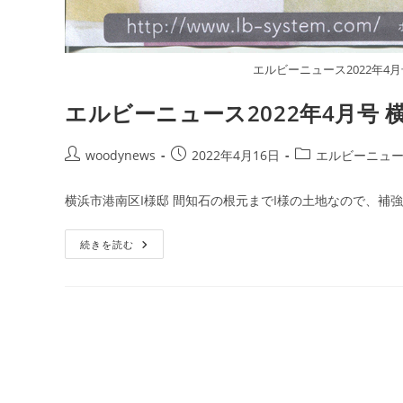
エルビーニュース2022年4
エルビーニュース2022年4月号
投
投
投
woodynews
2022年4月16日
エルビーニュ
稿
稿
稿
者:
公
カ
横浜市港南区I様邸 間知石の根元までI様の土地なので、補強
開
テ
日:
ゴ
エ
続きを読む
リ
ル
ー:
ビ
ー
ニ
ュ
ー
ス
2022
年
4
月
号