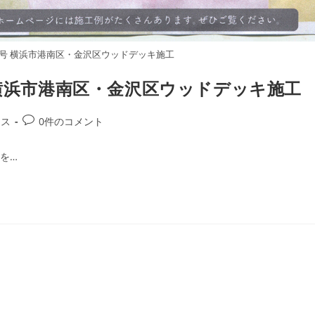
月号 横浜市港南区・金沢区ウッドデッキ施工
 横浜市港南区・金沢区ウッドデッキ施工
投
ース
0件のコメント
稿
コ
を…
メ
ン
ト: